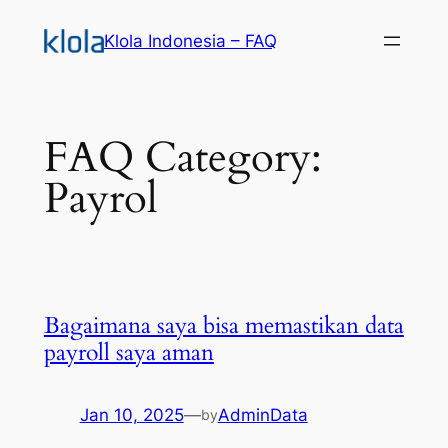
Skip
Klola Indonesia – FAQ
to
content
FAQ Category:
Payrol
Bagaimana saya bisa memastikan data
payroll saya aman
Jan 10, 2025
—
AdminData
by